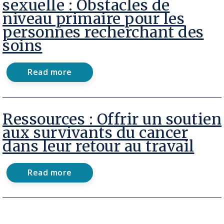
sexuelle : Obstacles de
sexuelle
niveau primaire pour les
:
Obstacles
personnes recherchant des
de
soins
niveau
secondaire
pour
Read more
les
about
personnes
Obstacles
recherchant
aux
des
soins
soins
de
Ressources : Offrir un soutien
santé
aux survivants du cancer
sexuelle
dans leur retour au travail
:
Obstacles
de
niveau
Read more
about
primaire
Ressources
pour
:
les
Offrir
personnes
un
recherchant