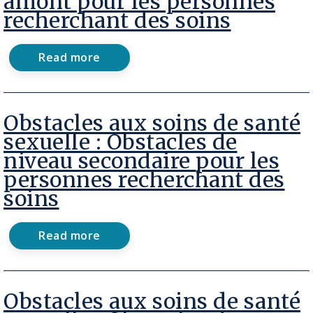
amont pour les personnes
fréquentes
recherchant des soins
au
Canada
Read more
about
Obstacles
aux
soins
de
Obstacles aux soins de santé
santé
sexuelle : Obstacles de
sexuelle
niveau secondaire pour les
:
Obstacles
personnes recherchant des
en
soins
amont
pour
les
Read more
personnes
about
recherchant
Obstacles
des
aux
soins
soins
de
Obstacles aux soins de santé
santé