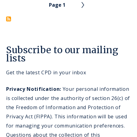
soutien
des
Page 1
aux
soins
survivants
PAGINATION
du
cancer
dans
leur
retour
au
Subscribe to our mailing
travail
lists
Get the latest CPD in your inbox
Privacy Notification:
Your personal information
is collected under the authority of section 26(c) of
the Freedom of Information and Protection of
Privacy Act (FIPPA). This information will be used
for managing your communication preferences.
Questions about the collection of this