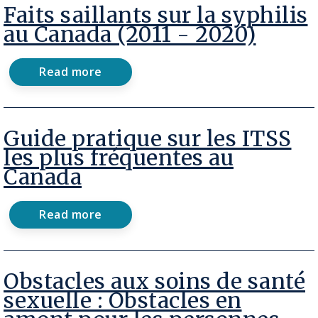
l’avortement
Faits saillants sur la syphilis
par
au Canada (2011 - 2020)
instruments
et
par
Read more
médicaments
about
Faits
saillants
sur
la
Guide pratique sur les ITSS
syphilis
les plus fréquentes au
au
Canada
Canada
(2011
-
2020)
Read more
about
Guide
pratique
sur
les
Obstacles aux soins de santé
ITSS
sexuelle : Obstacles en
les
plus