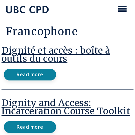
main
content
UBC
Men
CPD
Francophone
Dignité et accès : boîte à
outils du cours
Read more
about
Dignité
et
accès
:
Dignity and Access:
boîte
Incarceration Course Toolkit
à
outils
du
Read more
cours
about