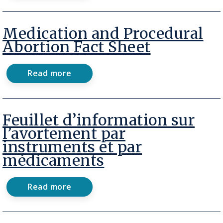
Dignity
and
Access:
Incarceration
Medication and Procedural
Course
Abortion Fact Sheet
Toolkit
Read more
about
Medication
and
Procedural
Abortion
Feuillet d’information sur
Fact
l’avortement par
Sheet
instruments et par
médicaments
Read more
about
Feuillet
d’information
sur